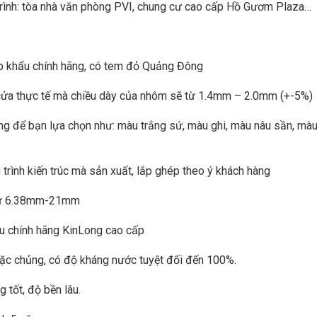
trình: tòa nhà văn phòng PVI, chung cư cao cấp Hồ Gươm Plaza…
ập khẩu chính hãng, có tem đỏ Quảng Đông
 cửa thực tế mà chiều dày của nhôm sẽ từ 1.4mm – 2.0mm (+-5%)
 để bạn lựa chọn như: màu trắng sứ, màu ghi, màu nâu sần, mà
 trình kiến trúc mà sản xuất, lắp ghép theo ý khách hàng
y từ 6.38mm-21mm
ẩu chính hãng KinLong cao cấp
c chủng, có độ kháng nước tuyệt đối đến 100%.
tốt, độ bền lâu.