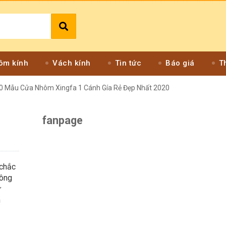
ôm kính
Vách kính
Tin tức
Báo giá
T
0 Mẫu Cửa Nhôm Xingfa 1 Cánh Gía Rẻ Đẹp Nhất 2020
fanpage
p
 chắc
hông
ử
n