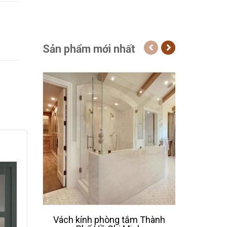
Sản phẩm mới nhất
Vách kính phòng tắm Thành
Thiết 