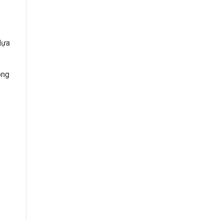
lựa
ông