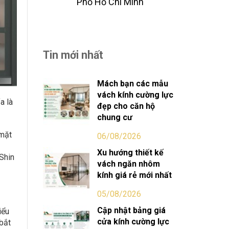
Phố Hồ Chi Minh
Tin mới nhất
Mách bạn các mẫu
vách kính cường lực
a là
đẹp cho căn hộ
chung cư
 mặt
06/08/2026
Xu hướng thiết kế
 Shin
vách ngăn nhôm
kính giá rẻ mới nhất
05/08/2026
Cập nhật bảng giá
iểu
cửa kính cường lực
bắt