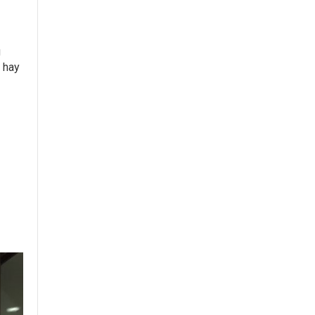
g
 hay