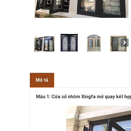
Mô tả
Mẫu 1: Cửa sổ nhôm Xingfa mở quay kết hợp