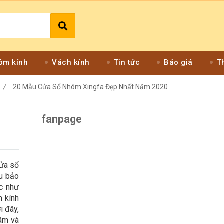
ôm kính
Vách kính
Tin tức
Báo giá
T
/
20 Mẫu Cửa Sổ Nhôm Xingfa Đẹp Nhất Năm 2020
fanpage
cửa sổ
ầu bảo
ợc như
m kính
i đây,
tâm và