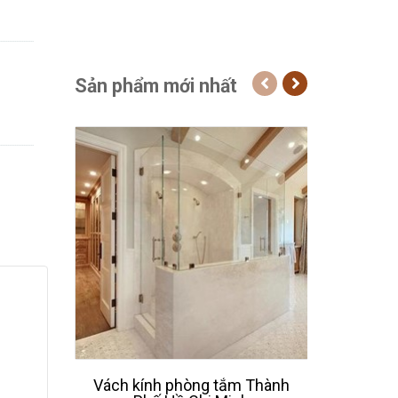
Sản phẩm mới nhất
Vách kính phòng tắm Thành
Thiết 