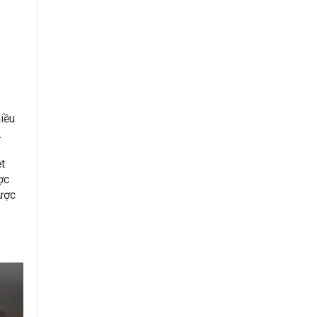
iều
.
t
ợc
được