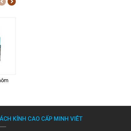
nhôm
Khái niệm cửa nhôm
Cửa đi hệ 55 nh
xingfa
xingfa
ÁCH KÍNH CAO CẤP MINH VIÊT