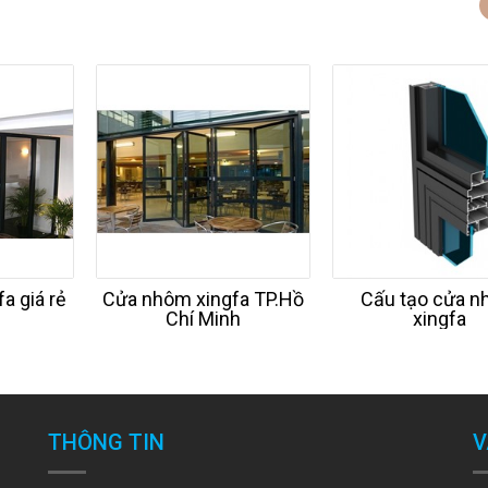
a giá rẻ
Cửa nhôm xingfa TP.Hồ
Cấu tạo cửa 
Chí Minh
xingfa
THÔNG TIN
V