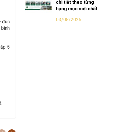
chi tiết theo từng
hạng mục mới nhất
03/08/2026
ệ đúc
 bình
gấp 5
ả.