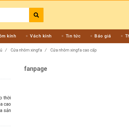
ôm kính
Vách kính
Tin tức
Báo giá
T
hủ
/
Cửa nhôm xingfa
/
Cửa nhôm xingfa cao cấp
fanpage
p thời
fa cao
ia sản