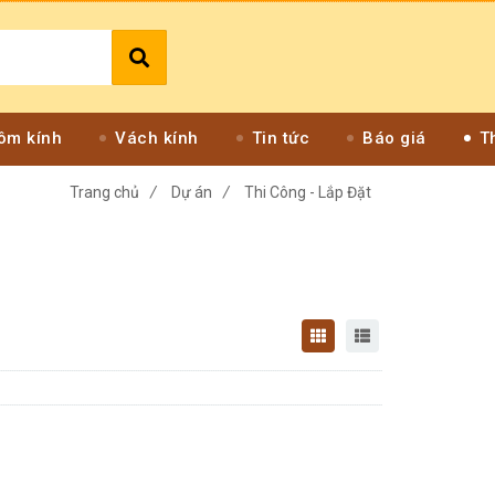
ôm kính
Vách kính
Tin tức
Báo giá
T
Trang chủ
/
Dự án
/
Thi Công - Lắp Đặt