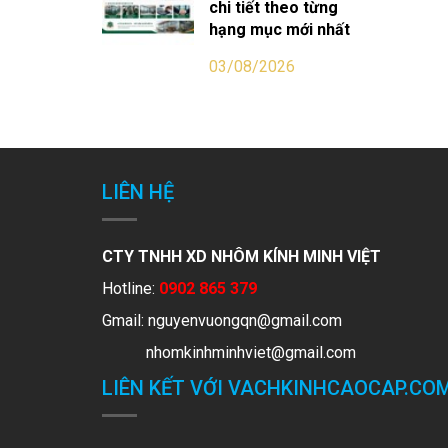
chi tiết theo từng
hạng mục mới nhất
03/08/2026
LIÊN HỆ
CTY TNHH XD NHÔM KÍNH MINH VIỆT
Hotline:
0902 865 379
Gmail:
nguyenvuongqn@gmail.com
nhomkinhminhviet@gmail.com
LIÊN KẾT VỚI VACHKINHCAOCAP.CO