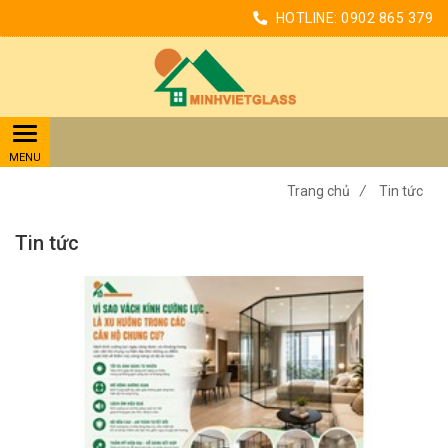
HOTLINE:
0902 865 379
Trang chủ
/
Tin tức
Tin tức