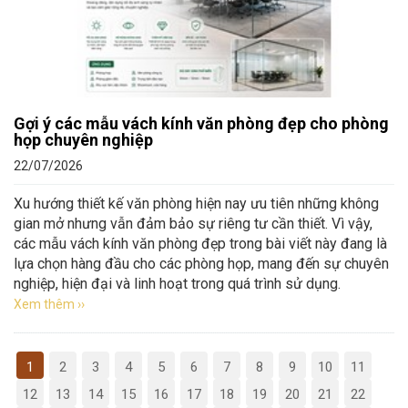
Gợi ý các mẫu vách kính văn phòng đẹp cho phòng
họp chuyên nghiệp
22/07/2026
Xu hướng thiết kế văn phòng hiện nay ưu tiên những không
gian mở nhưng vẫn đảm bảo sự riêng tư cần thiết. Vì vậy,
các mẫu vách kính văn phòng đẹp trong bài viết này đang là
lựa chọn hàng đầu cho các phòng họp, mang đến sự chuyên
nghiệp, hiện đại và linh hoạt trong quá trình sử dụng.
Xem thêm ››
1
2
3
4
5
6
7
8
9
10
11
12
13
14
15
16
17
18
19
20
21
22