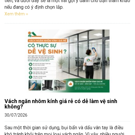
tiên, và dưới đây sẽ là một vài gợi ý dành cho bạn tham khảo
nếu đang có ý định chọn lắp.
Xem thêm ››
Vách ngăn nhôm kính giá rẻ có dễ làm vệ sinh
không?
30/07/2026
Sau một thời gian sử dụng, bụi bẩn và dấu vân tay là điều
khó tránh khỏi trên mọi loại vách ngăn. Vì vậy, nhiều người