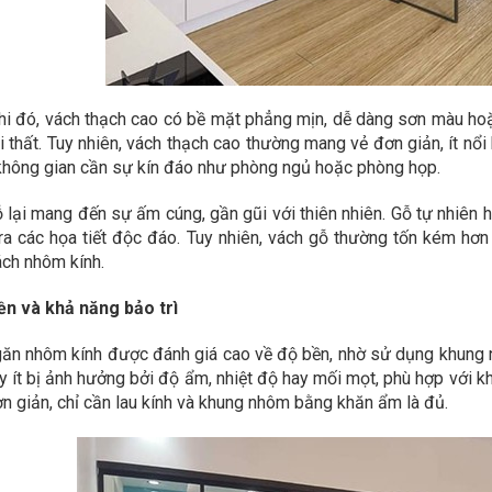
đẹp
hi đó, vách thạch cao có bề mặt phẳng mịn, dễ dàng sơn màu ho
i thất. Tuy nhiên, vách thạch cao thường mang vẻ đơn giản, ít nổ
hông gian cần sự kín đáo như phòng ngủ hoặc phòng họp.
 lại mang đến sự ấm cúng, gần gũi với thiên nhiên. Gỗ tự nhiên
ra các họa tiết độc đáo. Tuy nhiên, vách gỗ thường tốn kém hơn
ch nhôm kính.
ền và khả năng bảo trì
ăn nhôm kính được đánh giá cao về độ bền, nhờ sử dụng khung nh
y ít bị ảnh hưởng bởi độ ẩm, nhiệt độ hay mối mọt, phù hợp với k
n giản, chỉ cần lau kính và khung nhôm bằng khăn ẩm là đủ.