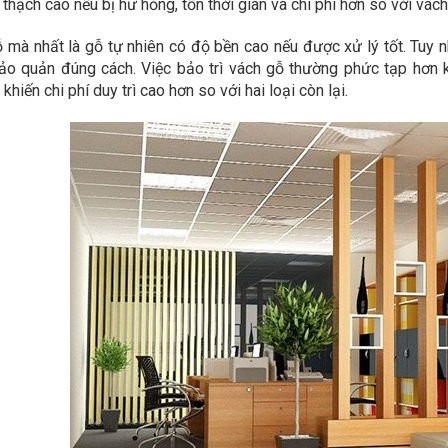
 thạch cao nếu bị hư hỏng, tốn thời gian và chi phí hơn so với vác
 mà nhất là gỗ tự nhiên có độ bền cao nếu được xử lý tốt. Tuy 
o quản đúng cách. Việc bảo trì vách gỗ thường phức tạp hơn k
 khiến chi phí duy trì cao hơn so với hai loại còn lại.