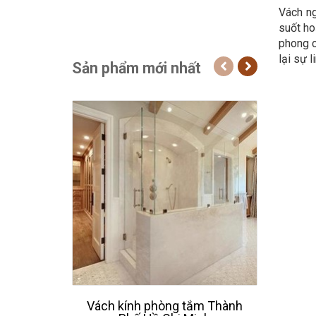
Vách ng
suốt ho
phong c
lại sự l
Sản phẩm mới nhất
Vách kính phòng tắm Thành
Thiế