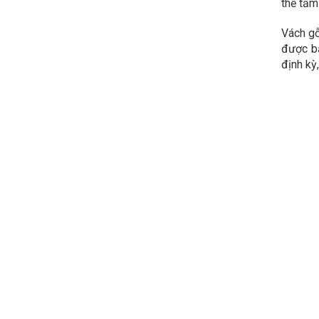
thế tấm
Vách gỗ
được bả
định kỳ,