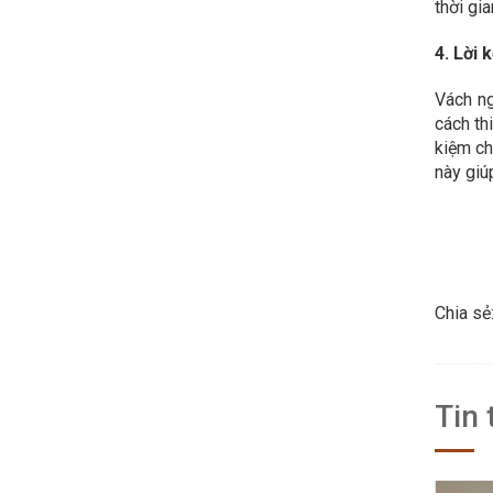
thời gi
4. Lời 
Vách ng
cách th
kiệm ch
này giú
Chia sẻ
Tin 