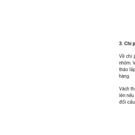
3. Chi 
Về chi 
nhôm. V
tháo lắ
hàng.
Vách th
lên nếu
đổi cấu