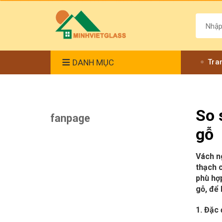
DANH MỤC
Tra
So 
fanpage
gỗ
Vách ng
thạch 
phù hợ
gỗ, để 
1. Đặc