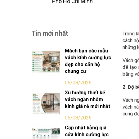
Phố Hồ Chi Minh
Tin mới nhất
Trong k
cách nộ
những k
Mách bạn các mẫu
vách kính cường lực
Vách gỗ
đẹp cho căn hộ
để tạo 
chung cư
bằng vá
06/08/2026
2. Độ b
Xu hướng thiết kế
vách ngăn nhôm
Vách ng
kính giá rẻ mới nhất
vách nà
cùng đơ
05/08/2026
Cập nhật bảng giá
cửa kính cường lực